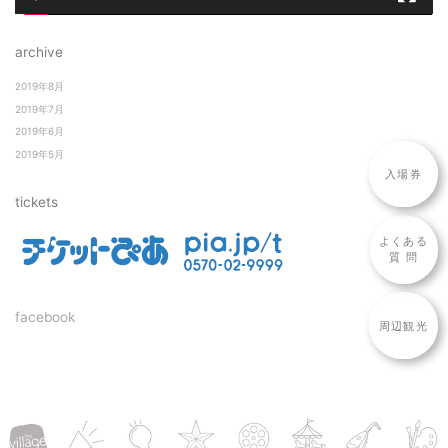
archive
2019年8月
2019年7月
2019年6月
2019年5月
入場券
tickets
よくある
質 問
facebook
周辺観光
top
news
concept
UA
cinema
M-G-R
music
art