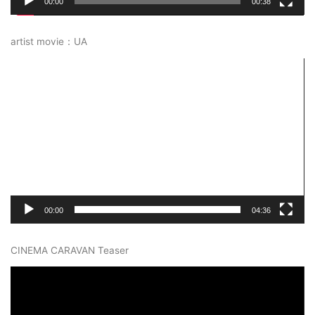
00:00
00:38
artist movie：UA
動
画
プ
レ
ー
ヤ
ー
00:00
04:36
CINEMA CARAVAN Teaser
動
画
プ