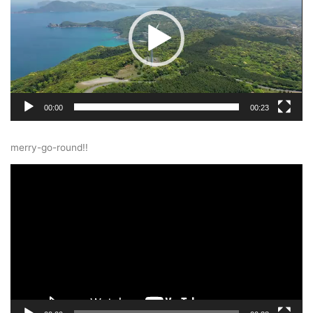
レ
ー
ヤ
ー
00:00
00:23
merry-go-round!!
動
画
プ
レ
ー
ヤ
ー