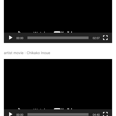
レ
ー
ヤ
ー
00:00
02:07
artist movie : Chikako Inoue
動
画
プ
レ
ー
ヤ
ー
00:00
04:40