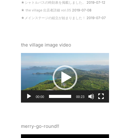
★シャトルバスの時刻表を掲載しました。
2019-07-12
★ the village 出店者詳細 vol.05
2019-07-08
★メインステージの組立が始まりました！
2019-07-07
the village image video
動
画
プ
レ
ー
ヤ
ー
00:00
00:23
merry-go-round!!
動