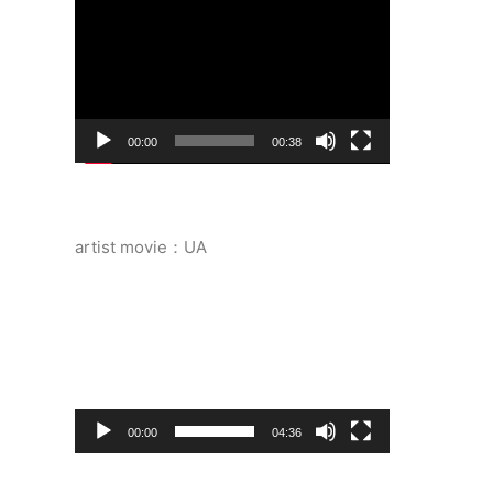
画
プ
レ
ー
ヤ
ー
00:00
00:38
artist movie：UA
動
画
プ
レ
ー
ヤ
ー
00:00
04:36