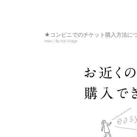
★コンビニでのチケット購入方法に
news
/ By
the village