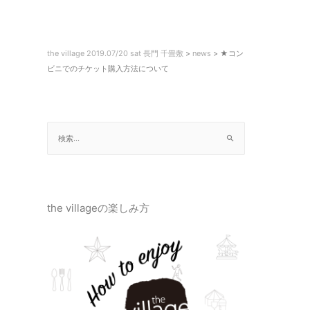
the village 2019.07/20 sat 長門 千畳敷
>
news
>
★コン
ビニでのチケット購入方法について
the villageの楽しみ方