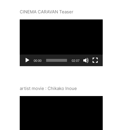
CINEMA CARAVAN Teaser
動
画
プ
レ
ー
ヤ
ー
00:00
02:07
artist movie : Chikako Inoue
動
画
プ
レ
ー