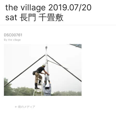
the village 2019.07/20
sat 長門 千畳敷
DSC00761
By
the village
←
前のメディア