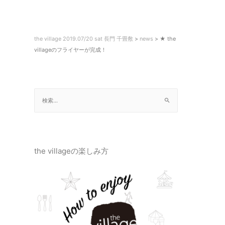
the village 2019.07/20 sat 長門 千畳敷
>
news
>
★ the
villageのフライヤーが完成！
the villageの楽しみ方