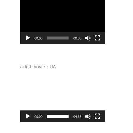
画
プ
レ
ー
ヤ
ー
00:00
00:38
artist movie：UA
動
画
プ
レ
ー
ヤ
ー
00:00
04:36