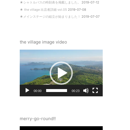
★シャトルバスの時刻表を掲載しました。
2019-07-12
★ the village 出店者詳細 vol.05
2019-07-08
★メインステージの組立が始まりました！
2019-07-07
the village image video
動
画
プ
レ
ー
ヤ
ー
00:00
00:23
merry-go-round!!
動