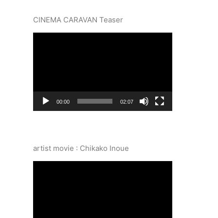
CINEMA CARAVAN Teaser
動
画
プ
レ
ー
ヤ
ー
00:00
02:07
artist movie : Chikako Inoue
動
画
プ
レ
ー