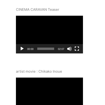
CINEMA CARAVAN Teaser
動
画
プ
レ
ー
ヤ
ー
00:00
02:07
artist movie : Chikako Inoue
動
画
プ
レ
ー