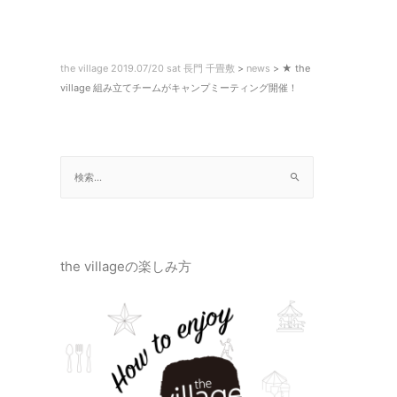
the village 2019.07/20 sat 長門 千畳敷
>
news
>
★ the
village 組み立てチームがキャンプミーティング開催！
the villageの楽しみ方