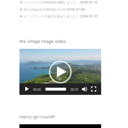
★シャトルバスの時刻表を掲載しました。
2019-07-12
★ the village 出店者詳細 vol.05
2019-07-08
★メインステージの組立が始まりました！
2019-07-07
the village image video
動
画
プ
レ
ー
ヤ
ー
00:00
00:23
merry-go-round!!
動