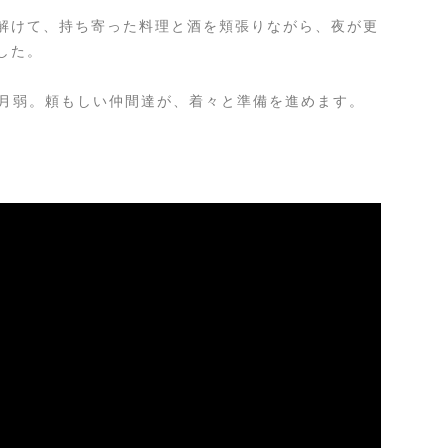
解けて、持ち寄った料理と酒を頬張りながら、夜が更
した。
よ約2ヶ月弱。頼もしい仲間達が、着々と準備を進めます。