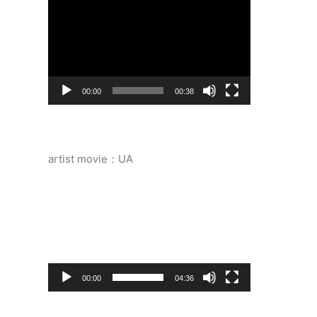
画
プ
レ
ー
ヤ
ー
00:00
00:38
artist movie：UA
動
画
プ
レ
ー
ヤ
ー
00:00
04:36